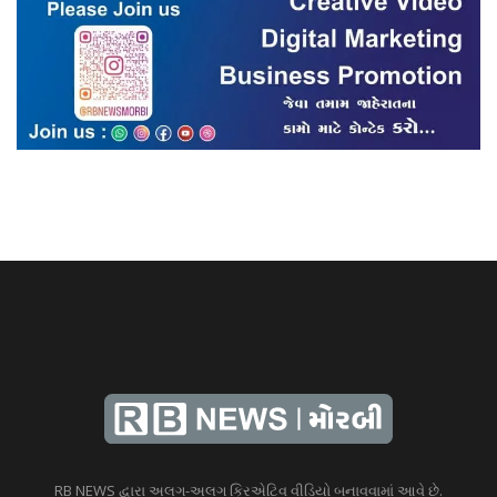
RB NEWS દ્વારા અલગ-અલગ ક્રિએટિવ વીડિયો બનાવવામાં આવે છે.