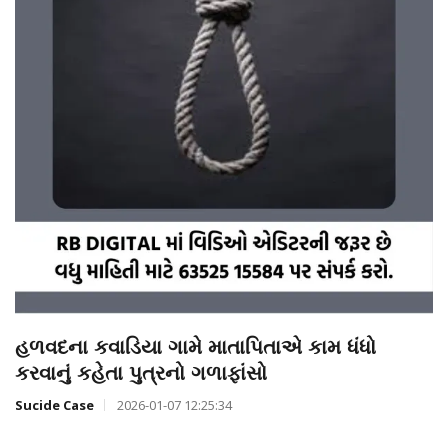
હળવદના કવાડિયા ગામે માતાપિતાએ કામ ધંધો
કરવાનું કહેતા પુત્રનો ગળાફાંસો
Sucide Case
2026-01-07 12:25:34