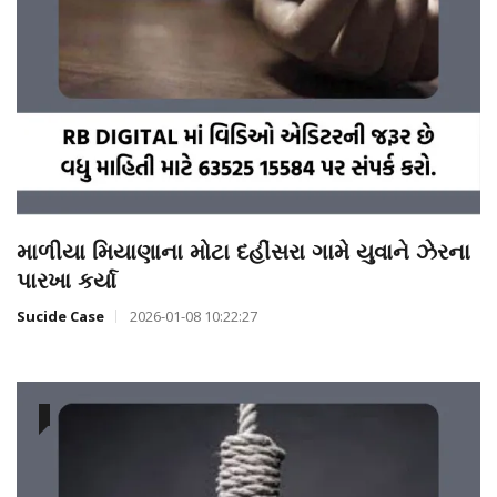
માળીયા મિયાણાના મોટા દહીંસરા ગામે યુવાને ઝેરના
પારખા કર્યા
Sucide Case
2026-01-08 10:22:27