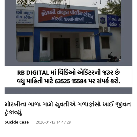
મોરબીના ગાળા ગામે યુવતીએ ગળાફાંસો ખાઈ જીવન
ટુંકાવ્યું
Sucide Case
2026-01-13 14:47:29