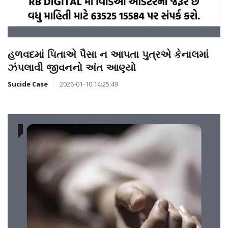
હળવદમાં પિતાએ પૈસા ન આપતા પુત્રએ કેનાલમાં
ઝંપલાવી જીવનનો અંત આણ્યો
Sucide Case
2026-01-10 14:25:49