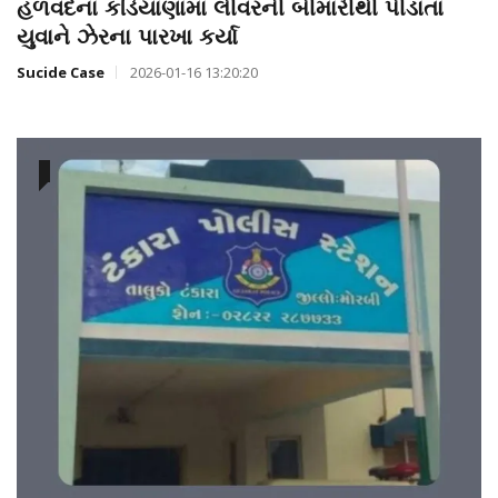
હળવદના કડિયાણામાં લીવરની બીમારીથી પીડાતા
યુવાને ઝેરના પારખા કર્યા
Sucide Case
2026-01-16 13:20:20