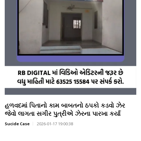
હળવદમાં પિતાનો કામ બાબતનો ઠપકો કડવો ઝેર
જેવો લાગતા સગીર પુત્રીએ ઝેરના પારખા કર્યા
Sucide Case
2026-01-17 19:00:38