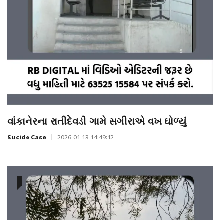
વાંકાનેરના રાતીદેવડી ગામે સગીરાએ વખ ઘોળ્યું
Sucide Case
2026-01-13 14:49:12