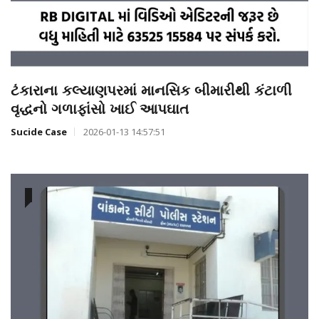
ટંકારાના કલ્યાણપરમાં માનસિક બીમારીથી કંટાળી
વૃદ્ધનો ગળાફાંસો ખાઈ આપઘાત
Sucide Case
2026-01-13 14:57:51