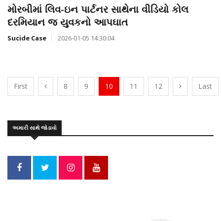
મોરબીમાં લિવ-ઇન પાર્ટનર સાથેના વીડિયો કોલ
દરમિયાન જ યુવકનો આપઘાત
Sucide Case
2026-01-05 14:30:04
First
8
9
10
11
12
Last
અમારી સાથે જોડાવો