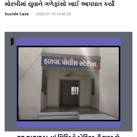
મોરબીમાં યુવાને ગળેફાંસો ખાઈ આપઘાત કર્યો
Sucide Case
2026-01-10 14:43:20