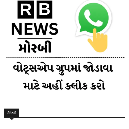
કેટેગરી