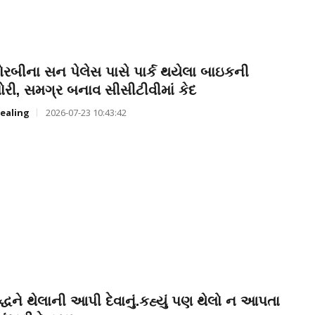
ોરબીના સન પેલેસ પાસે પાર્ક થયેલા બાઇકની
ોરી, સમગ્ર બનાવ સીસીટીવીમાં કેદ
ealing
2026-07-23 10:43:42
ૃદ્ધને થેલાની આપી દેવાનું.કહ્યું પણ થેલો ન આપતા