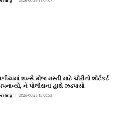
ealing
2026-06-29 11:04:07
ાળીયામાં શખ્સે મોજ મસ્તી માટે ચોરીનો શોર્ટકર્ટ
પનાવ્યો, ને પોલીસના હાથે ઝડપાયો
ealing
2026-06-26 15:00:53