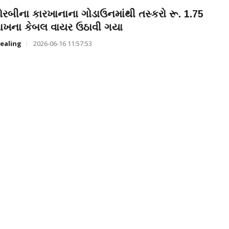
ોરબીના કારખાનાના ગોડાઉનમાંથી તસ્કરો રૂ. 1.75
ાખના કેબલ વાયર ઉઠાવી ગયા
ealing
2026-06-16 11:57:53