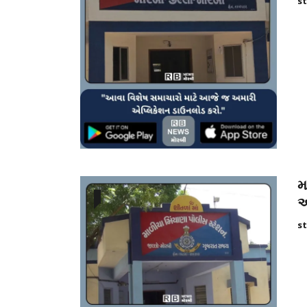
st
મ
અ
st