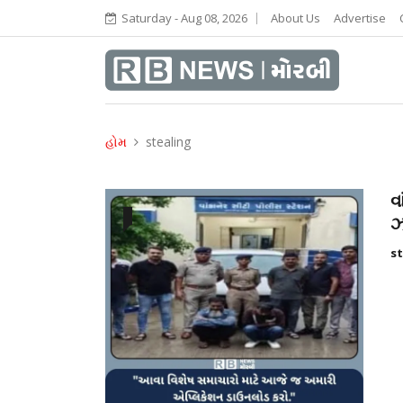
Saturday - Aug 08, 2026
About Us
Advertise
હોમ
stealing
વ
ઝ
st