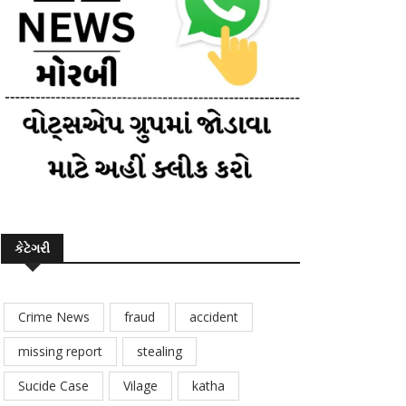
કેટેગરી
Crime News
fraud
accident
missing report
stealing
Sucide Case
Vilage
katha