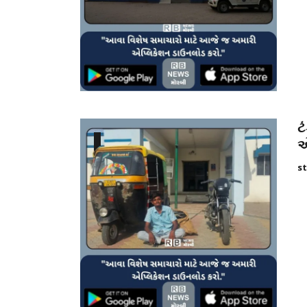
ટ
એ
st