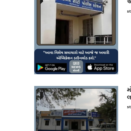
આ
st
મ
લ
st