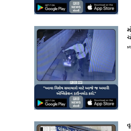
મ
ચ
st
વ