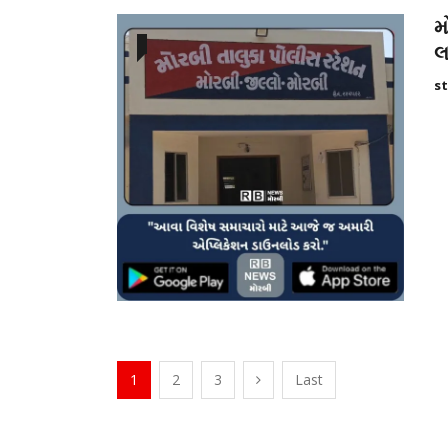
મ
લ
st
1
2
3
Last