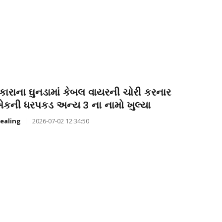
ંકારાના ઘુનડામાં કેબલ વાયરની ચોરી કરનાર
કની ધરપકડ અન્ય 3 ના નામો ખુલ્યા
ealing
2026-07-02 12:34:50