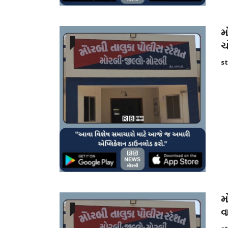
મ
ચ
st
મ
વ