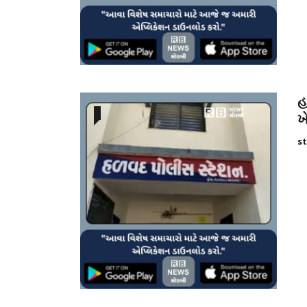
હ
ખ
st