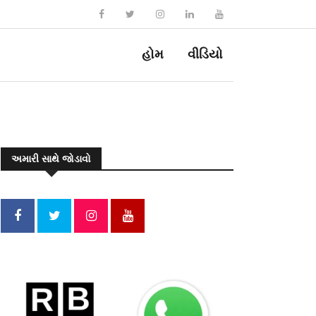
હોમ
વીડિયો
અમારી સાથે જોડાવો