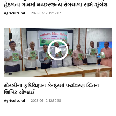
હેઠળના ગામમાં મચ્છરજન્ય રોગચાળા સામે ઝુંબેશ
Agricultural
2023-07-12 19:17:07
મોરબીના કૃષિવિજ્ઞાન કેન્દ્રમાં પર્યાવરણ ચિંતન
શિબિર યોજાઈ
Agricultural
2023-06-12 12:32:58