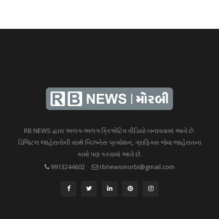
RB NEWS દ્વારા અલગ-અલગ ક્રિએટિવ વીડિયો બનાવવામાં આવે છે.
ડિજિટલ જાહેરાતોની સાથે બિઝનેસ પ્રમોશન, ગ્રાફિક્સ જેવા જાહેરાતના
કામો પણ કરવામાં આવે છે.
9913244602
rbnewsmorbi@gmail.com