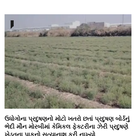
ઉધોગોના પ્રદુષણનો મોટો ખતરો છતાં પ્રદુષણ બોર્ડનું
ભેદી મૌન મોરબીમાં કેમિકલ ફેક્ટરીના ઝેરી પ્રદુષણે
ખેડૂતના પાકનો સત્યાનાશ કરી નાખ્યો