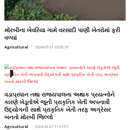
મોરબીના ખેવરિયા ગામે વરસાદી પાણી ખેતરોમાં ફરી
વળ્યાં
Agricultural
2024-07-31 10:03:19
વડાપ્રધાન તથા રાજ્યપાલના અથાક પ્રયત્નોને
કારણે ખેડૂતોએ જૂની પ્રાકૃતિક ખેતી અપનાવી
ઉદ્યોગની સાથે પ્રાકૃતિક ખેતી તરફ અગ્રેસર
બનતો મોરબી જિલ્લો
Agricultural
2024-03-27 11:31:57