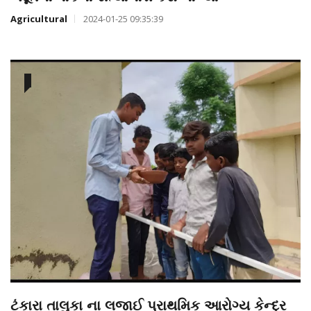
Agricultural
2024-01-25 09:35:39
ટંકારા તાલુકા ના લજાઈ પ્રાથમિક આરોગ્ય કેન્દ્ર