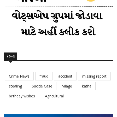
કેટેગરી
Crime News
fraud
accident
missing report
stealing
Sucide Case
Vilage
katha
birthday wishes
Agricultural