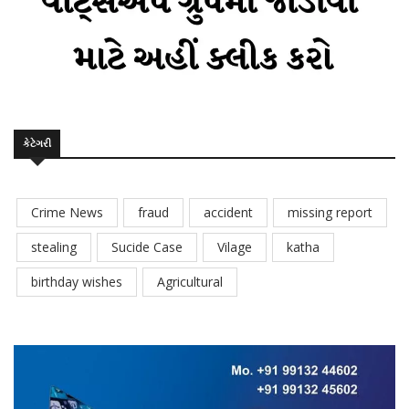
કેટેગરી
Crime News
fraud
accident
missing report
stealing
Sucide Case
Vilage
katha
birthday wishes
Agricultural