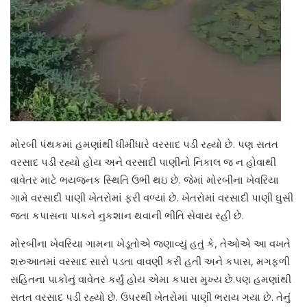
મોરબી પંથકમાં હમણાંથી ધીમીધારે વરસાદ પડી રહ્યો છે. પણ સતત
વરસાદ પડી રહ્યો હોય અને વરસાદી પાણીનો નિકાલ જ ન હોવાથી
વાવેતર માટે ભયજનક સ્થિતિ ઉભી થઇ છે. જેમાં મોરબીના ખેવરિયા
ગામે વરસાદી પાણી ખેતરોમાં ફરી વળ્યાં છે. ખેતરોમાં વરસાદી પાણી ઘુસી
જતા કપાસના પાકને નુકશાન થવાની ભીતિ સેવાય રહી છે.
મોરબીના ખેવરિયા ગામના ખેડૂતોએ જણાવ્યું હતું કે, તેઓએ આ વખતે
શરુઆતમાં વરસાદ સારો પડતા વાવણી કરી હતી અને કપાસ, મગફળી
સહિતના પાકોનું વાવેતર કર્યું હોય એમા કપાસ મુખ્ય છે.પણ હમણાંથી
સતત વરસાદ પડી રહ્યો છે. ઉપરથી ખેતરોમાં પાણી ભરાય ગયા છે. તેનું