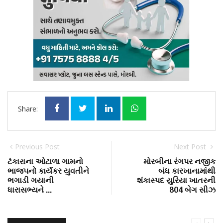
Share:
Previous Post
Next Post
ટંકારાના ઓટાળા ગામનો
મોરબીના રંગપર નજીક
ભાજપનો કાર્યકર યુવતીને
બંધ કારખાનામાંથી
ભગાડી ગયાની
શંકાસ્પદ યુરિયા ખાતરની
ધારાસભ્યને ...
804 બેગ સીઝ