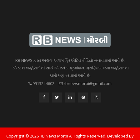
RB NEWS દ્વારા અલગ-અલગ ક્રિએટિવ વીડિયો બનાવવામાં આવે છે.
ડિજિટલ જાહેરાતોની સાથે બિઝનેસ પ્રમોશન, ગ્રાફિક્સ જેવા જાહેરાતના
કામો પણ કરવામાં આવે છે.
9913244602
rbnewsmorbi@gmail.com
Copyright © 2026 RB News Morbi All Rights Reserved. Developed By