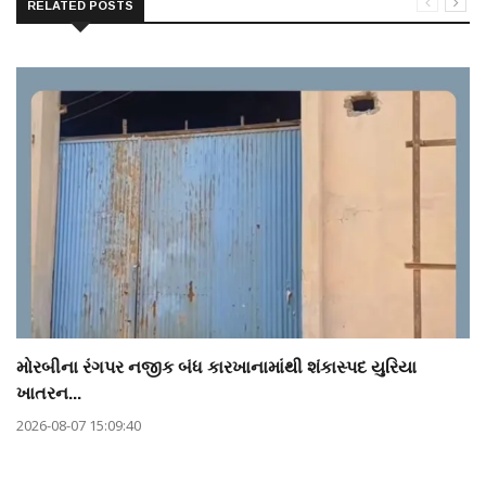
RELATED POSTS
મોરબીના રંગપર નજીક બંધ કારખાનામાંથી શંકાસ્પદ યુરિયા
ખાતરન...
2026-08-07 15:09:40