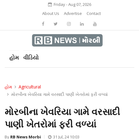
Friday - Aug 07, 2026
About Us
Advertise
Contact
હોમ
વીડિયો
હોમ
Agricultural
મોરબીના ખેવરિયા ગામે વરસાદી પાણી ખેતરોમાં ફરી વળ્યાં
મોરબીના ખેવરિયા ગામે વરસાદી
પાણી ખેતરોમાં ફરી વળ્યાં
By
RB News Morbi
31 Jul, 24 10:03