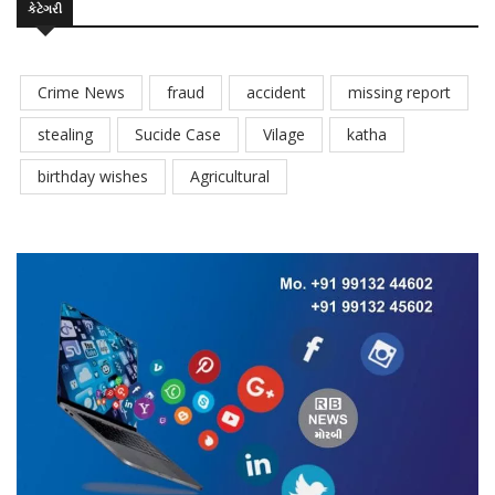
કેટેગરી
Crime News
fraud
accident
missing report
stealing
Sucide Case
Vilage
katha
birthday wishes
Agricultural