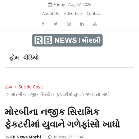
Friday - Aug 07, 2026
About Us
Advertise
Contact
હોમ
વીડિયો
હોમ
Sucide Case
મોરબીના નજીક સિરામિક ફેકટરીમાં યુવાને ગળેફાંસો ખાધો
મોરબીના નજીક સિરામિક
ફેકટરીમાં યુવાને ગળેફાંસો ખાધો
By
RB News Morbi
16 May, 25 11:34