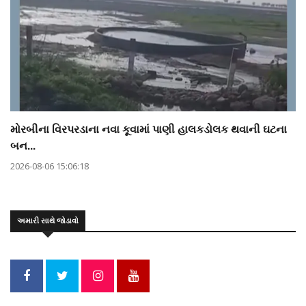
મોરબીના વિરપરડાના નવા કૂવામાં પાણી હાલકડોલક થવાની ઘટના
બન...
2026-08-06 15:06:18
અમારી સાથે જોડાવો