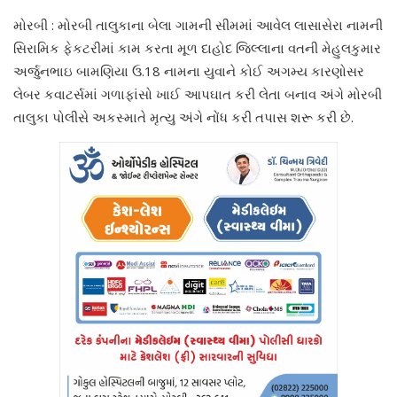
મોરબી : મોરબી તાલુકાના બેલા ગામની સીમમાં આવેલ લાસાસેરા નામની
સિરામિક ફેકટરીમાં કામ કરતા મૂળ દાહોદ જિલ્લાના વતની મેહુલકુમાર
અર્જુનભાઇ બામણિયા ઉ.18 નામના યુવાને કોઈ અગમ્ય કારણોસર
લેબર કવાટર્સમાં ગળાફાંસો ખાઈ આપઘાત કરી લેતા બનાવ અંગે મોરબી
તાલુકા પોલીસે અકસ્માતે મૃત્યુ અંગે નોંધ કરી તપાસ શરૂ કરી છે.