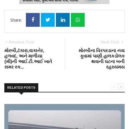
Share:
Previous Post
Next Post
મોરબી,ટંકારા,વાકાનેર,
મોરબીના વિરપરડાના નવા
હળવદ, અને માળીયા
કૂવામાં પાણી હાલકડોલક
(મી)ની આઈ.ટી.આઈ ખાતે
થવાની ઘટના બની
સમર સ્ક...
રહસ્યમય
RELATED POSTS