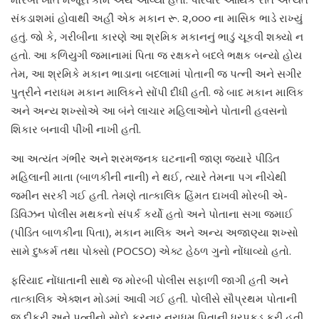
સંકડાશમાં હોવાથી અહીં એક મકાન રૂ. ૨,૦૦૦ ના માસિક ભાડે રાખ્યું
હતું. જો કે, ગરીબીના કારણે આ શ્રમિક મકાનનું ભાડું ચૂકવી શક્યો ન
હતો. આ કળિયુગી જમાનામાં પિતા જ રક્ષકને બદલે ભક્ષક બન્યો હોય
તેમ, આ શ્રમિકે મકાન ભાડાના બદલામાં પોતાની જ પત્ની અને સગીર
પુત્રીને નરાધમ મકાન માલિકને સોંપી દીધી હતી. જે બાદ મકાન માલિક
અને અન્ય શખ્સોએ આ બંને લાચાર મહિલાઓને પોતાની હવસનો
શિકાર બનાવી પીંખી નાખી હતી.
આ અત્યંત ગંભીર અને શરમજનક ઘટનાની જાણ જ્યારે પીડિત
મહિલાની માતા (બાળકીની નાની) ને થઈ, ત્યારે તેમના પગ નીચેથી
જમીન સરકી ગઈ હતી. તેમણે તાત્કાલિક હિંમત દાખવી મોરબી એ-
ડિવિઝન પોલીસ મથકનો સંપર્ક કર્યો હતો અને પોતાના સગા જમાઈ
(પીડિત બાળકીના પિતા), મકાન માલિક અને અન્ય અજાણ્યા શખ્સો
સામે દુષ્કર્મ તથા પોક્સો (POCSO) એક્ટ હેઠળ ગુનો નોંધાવ્યો હતો.
ફરિયાદ નોંધાતાની સાથે જ મોરબી પોલીસ સફાળી જાગી હતી અને
તાત્કાલિક એક્શન મોડમાં આવી ગઈ હતી. પોલીસે સૌપ્રથમ પોતાની
જ દીકરી અને પત્નીનો સોદો કરનાર નરાધમ પિતાની ધરપકડ કરી હતી.