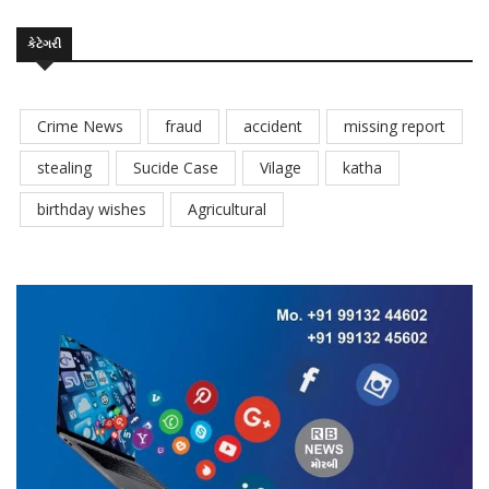
કેટેગરી
Crime News
fraud
accident
missing report
stealing
Sucide Case
Vilage
katha
birthday wishes
Agricultural