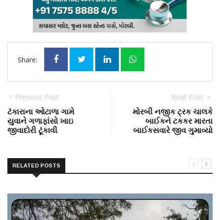
Share:
Previous Post
Next Post
ટંકારાના ઓટાળા ગામે
મોરબી નજીક ટ્રક ચાલકે
યુવાને ગળાફાંસો ખાઇ
બાઈકને ટકકર મારતા
જીવાદોરી ટૂંકાવી
બાઈકસવારે જીવ ગુમાવ્યો
RELATED POSTS