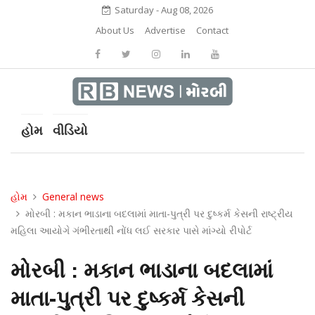
Saturday - Aug 08, 2026
About Us
Advertise
Contact
હોમ
વીડિયો
હોમ
General news
મોરબી : મકાન ભાડાના બદલામાં માતા-પુત્રી પર દુષ્કર્મ કેસની રાષ્ટ્રીય
મહિલા આયોગે ગંભીરતાથી નોંધ લઈ સરકાર પાસે માંગ્યો રીપોર્ટ
મોરબી : મકાન ભાડાના બદલામાં
માતા-પુત્રી પર દુષ્કર્મ કેસની