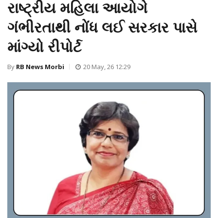
રાષ્ટ્રીય મહિલા આયોગે
ગંભીરતાથી નોંધ લઈ સરકાર પાસે
માંગ્યો રીપોર્ટ
By
RB News Morbi
20 May, 26 12:29