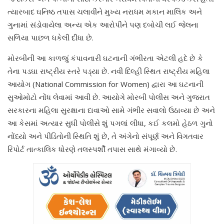
ત્યારબાદ ઘનિષ્ઠ તપાસ ચલાવીને મુખ્ય નરાધમ મકાન માલિક અને
ગુનામાં સંડોવાયેલા અન્ય એક આરોપીને પણ દબોચી લઈ જેલના
સળિયા પાછળ ધકેલી દીધા છે.
મોરબીની આ કાળજું કંપાવનારી ઘટનાની ગંભીરતા એટલી હદે છે કે
તેના પડઘા રાષ્ટ્રીય સ્તરે પડ્યા છે. નવી દિલ્હી સ્થિત રાષ્ટ્રીય મહિલા
આયોગ (National Commission for Women) દ્વારા આ ઘટનાની
સુઓમોટો નોંધ લેવામાં આવી છે. આયોગે મોરબી પોલીસ અને ગુજરાત
સરકારના મહિલા સુરક્ષાના દાવાઓ સામે ગંભીર સવાલો ઉઠાવ્યા છે અને
આ કેસમાં અત્યાર સુધી પોલીસે શું પગલાં લીધા, કઈ કલમો હેઠળ ગુનો
નોંધ્યો અને પીડિતોની સ્થિતિ શું છે, તે અંગેનો સંપૂર્ણ અને વિગતવાર
રિપોર્ટ તાત્કાલિક ધોરણે તલસ્પર્શી તપાસ સાથે મંગાવ્યો છે.