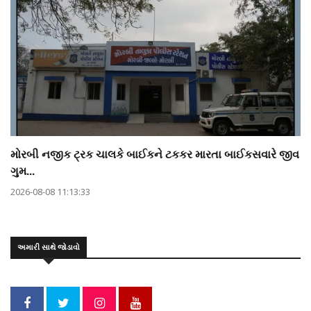
મોરબી નજીક ટ્રક ચાલકે બાઈકને ટકકર મારતા બાઈકસવારે જીવ
ગુમ...
2026-08-08 11:13:33
અમારી સાથે જોડાવો