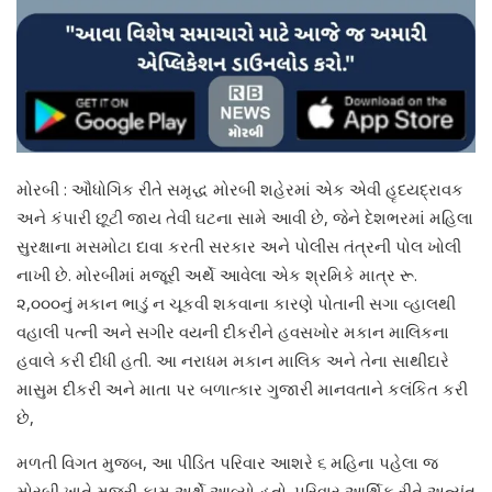
મોરબી : ઔધોગિક રીતે સમૃદ્ધ મોરબી શહેરમાં એક એવી હૃદયદ્રાવક
અને કંપારી છૂટી જાય તેવી ઘટના સામે આવી છે, જેને દેશભરમાં મહિલા
સુરક્ષાના મસમોટા દાવા કરતી સરકાર અને પોલીસ તંત્રની પોલ ખોલી
નાખી છે. મોરબીમાં મજૂરી અર્થે આવેલા એક શ્રમિકે માત્ર રૂ.
૨,૦૦૦નું મકાન ભાડું ન ચૂકવી શકવાના કારણે પોતાની સગા વ્હાલથી
વહાલી પત્ની અને સગીર વયની દીકરીને હવસખોર મકાન માલિકના
હવાલે કરી દીધી હતી. આ નરાધમ મકાન માલિક અને તેના સાથીદારે
માસુમ દીકરી અને માતા પર બળાત્કાર ગુજારી માનવતાને કલંકિત કરી
છે,
મળતી વિગત મુજબ, આ પીડિત પરિવાર આશરે ૬ મહિના પહેલા જ
મોરબી ખાતે મજૂરી કામ અર્થે આવ્યો હતો. પરિવાર આર્થિક રીતે અત્યંત