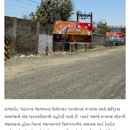
રાજકોટ બેઠકના ભાજપના ઉમેદવાર પરસોતમ રૂપાલા સામે ક્ષત્રિય
સમાજનો રોષ ચરમસીમાએ પહોંચી ગયો છે. ત્યારે આજે રૂપાલા મોરબી
આવવાના હોય તેમના આગમનને ઉમળકાભેર વધાવવા માટે ઠેરઠેર