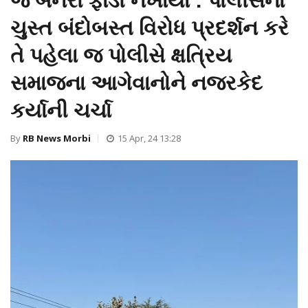
જ બેનરો ફાડી નખાયા : પોલીસનો
ચુસ્ત બંદોબસ્ત વિરોધ પ્રદર્શન કરે
તે પહેલા જ પોલીસે ક્ષત્રિય
સમાજના આગેવાનોને નજરકેદ
કર્યાની ચર્ચા
By
RB News Morbi
15 Apr, 24 13:28