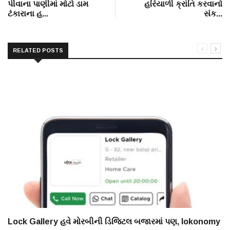
પીવાના પાણીમાં મોટો ડામ
હરિયાળી ક્રાંતિ કરવાનો
ટંકારાના હ...
સંક...
RELATED POSTS
Lock Gallery હવે મોરબીની ડિજિટલ બજારમાં પણ, lokonomy