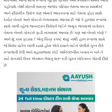
પહોંચશે. તેથી મોરબી સમગ્ર ભાજપ પરિવાર તેમજ અન્ય સમર્થકો
અને સીરામીક ઉધોગ પણ એમને આવકારવા માટે તેમના ફોટા સાથે
ઠેરઠેર બેનરો અને પોસ્ટરો લગાવવામાં આવ્યા છે. જો કે હાલમાં રૂપાલા
સામે ચાલી રહેલા જબરદસ્ત વિરોધને લઈને અમુક જગ્યાએ રાતોરાત
તેમના બેનરો-પોસ્ટરો ફાડી નાખવામાં આવ્યા છે. પણ આ બેનરો કોણે ?
અને શું કામ ફાડયા ? એનું ચિત્ર સ્પષ્ટ થયું નથી. હાલ રૂપાલા સામે
જે વિરોધ વંટોળ ચાલી રહ્યો હોય એને ધ્યાને લઈને પોલીસે ગુપ્ત રીતે
રૂપાલાની રેલી અને મહાસભામાં કોઈ અનિચ્છનીય બનાવ ન બને તે
માટે શકમંદો ઉપર એક્શન લેવાનું શરૂ કરી ચુસ્ત બંદોબસ્ત ગોઠવી દીધો
છે.