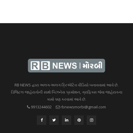
RB NEWS દ્વારા અલગ-અલગ ક્રિએટિવ વીડિયો બનાવવામાં આવે છે.
ડિજિટલ જાહેરાતોની સાથે બિઝનેસ પ્રમોશન, ગ્રાફિક્સ જેવા જાહેરાતના
કામો પણ કરવામાં આવે છે.
9913244602
rbnewsmorbi@gmail.com