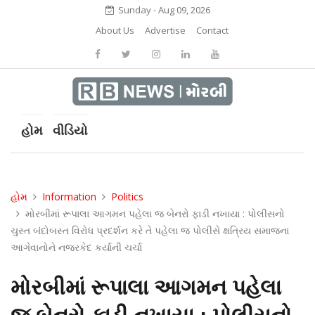
Sunday - Aug 09, 2026
About Us
Advertise
Contact
હોમ
વીડિયો
હોમ
Information
Politics
મોરબીમાં રૂપાલા આગમન પહેલા જ બેનરો ફાડી નખાયા : પોલીસનો
ચુસ્ત બંદોબસ્ત વિરોધ પ્રદર્શન કરે તે પહેલા જ પોલીસે ક્ષત્રિય સમાજના
આગેવાનોને નજરકેદ કર્યાની ચર્ચા
મોરબીમાં રૂપાલા આગમન પહેલા