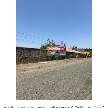
મોરબીમાં આજે સાંજે રૂપાલા ચૂંટણી પ્રચાર અર્થે નિર્ધારિત સમયે આવી