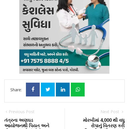
Share:
Previous Post
Next Post
તંત્રના અણઘડ
મોરબીમાં 4,000 થી વધુ
આયોજનથી પિયત અને
રોપાનું વિતરણ કરી