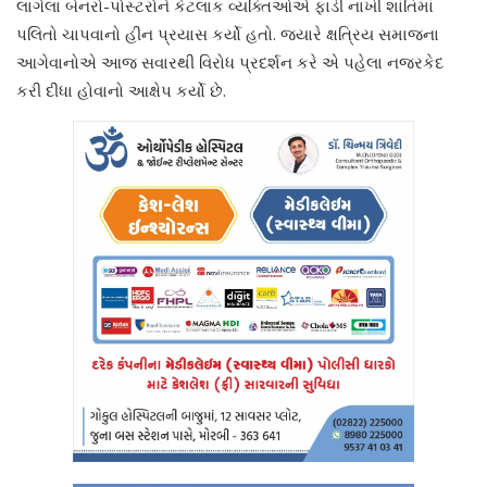
લાગેલા બેનરો-પોસ્ટરોને કેટલાક વ્યક્તિઓએ ફાડી નાખી શાંતિમાં
પલિતો ચાપવાનો હીન પ્રયાસ કર્યો હતો. જ્યારે ક્ષત્રિય સમાજના
આગેવાનોએ આજ સવારથી વિરોધ પ્રદર્શન કરે એ પહેલા નજરકેદ
કરી દીધા હોવાનો આક્ષેપ કર્યો છે.