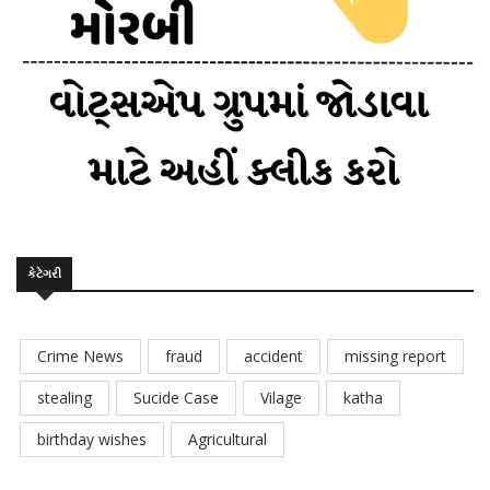
કેટેગરી
Crime News
fraud
accident
missing report
stealing
Sucide Case
Vilage
katha
birthday wishes
Agricultural