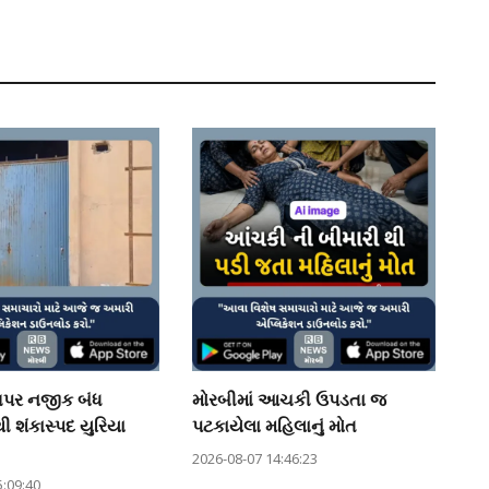
ંગપર નજીક બંધ
મોરબીમાં આચકી ઉપડતા જ
ી શંકાસ્પદ યુરિયા
પટકાયેલા મહિલાનું મોત
2026-08-07 14:46:23
5:09:40