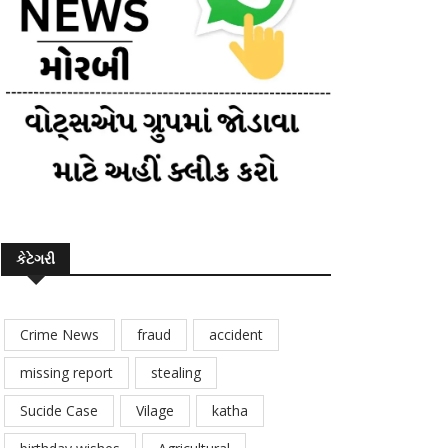
કેટેગરી
Crime News
fraud
accident
missing report
stealing
Sucide Case
Vilage
katha