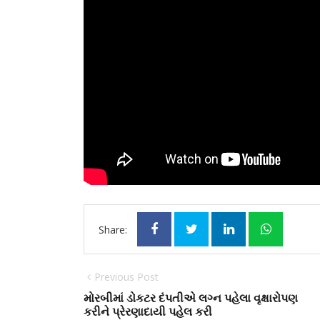
Share:
Previous Post
મોરબીમાં ડોકટર દંપતીએ લગ્ન પહેલા વૃક્ષારોપણ
કરીને પ્રેરણાદાયી પહેલ કરી