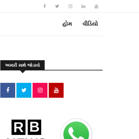
હોમ
વીડિયો
અમારી સાથે જોડાવો