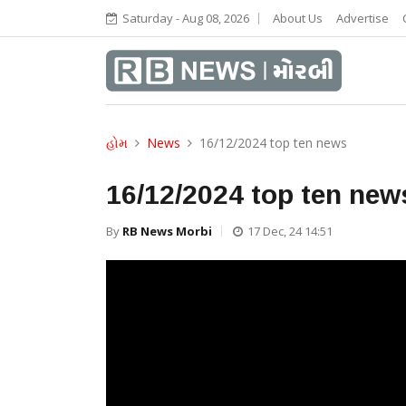
Saturday - Aug 08, 2026
About Us
Advertise
હોમ
News
16/12/2024 top ten news
16/12/2024 top ten new
By
RB News Morbi
17 Dec, 24 14:51