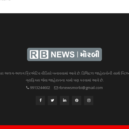
ારા અલગ-અલગ ક્રિએટિવ વીડિયો બનાવવામાં આવે છે. ડિજિટલ જાહેરાતોની સાથે બિઝ
ગ્રાફિક્સ જેવા જાહેરાતના કામો પણ કરવામાં આવે છે.
9913244602
rbnewsmorbi@gmail.com