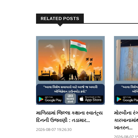
RELATED POSTS
માળિયામાં જિલ્લા કક્ષાના સ્વાતંત્ર્ય
મોરબીના ર
દિનની ઉજવણી : તડામાર...
કારખાનામાંથ
ખાતરન...
2026-08-07 19:26:30
2026-08-07 1