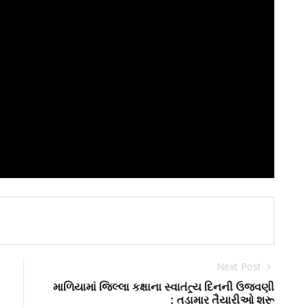
Next Post
માળિયામાં જિલ્લા કક્ષાના સ્વાતંત્ર્ય દિનની ઉજવણી
: તડામાર તૈયારીઓ શરૂ